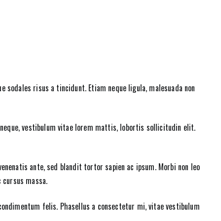
que sodales risus a tincidunt. Etiam neque ligula, malesuada non
eque, vestibulum vitae lorem mattis, lobortis sollicitudin elit.
t venenatis ante, sed blandit tortor sapien ac ipsum. Morbi non leo
c cursus massa.
ondimentum felis. Phasellus a consectetur mi, vitae vestibulum