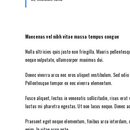
Maecenas vel nibh vitae massa tempus congue
Nulla ultricies quis justo non fringilla. Mauris pellentes
neque vulputate, ullamcorper maximus dui.
Donec viverra arcu nec eros aliquet vestibulum. Sed odio n
Pellentesque tempor ex nec viverra elementum.
Fusce aliquet, lectus in venenatis sollicitudin, risus era
luctus mi pharetra egestas. Ut non lacus neque. Donec a
Praesent eget neque elementum, finibus arcu interdum, c
enim. In vitae arcu ante.