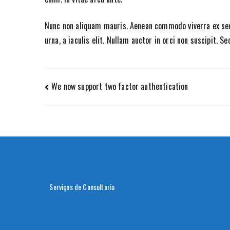
Nunc non aliquam mauris. Aenean commodo viverra ex sed 
urna, a iaculis elit. Nullam auctor in orci non suscipit. S
Navegação
We now support two factor authentication
de
artigos
Serviços de Consultoria