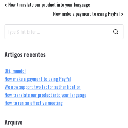
Navegação
Now translate our product into your language
Now make a payment to using PayPal
de
artigos
S
e
a
Artigos recentes
r
c
Olá, mundo!
h
Now make a payment to using PayPal
f
We now support two factor authentication
o
Now translate our product into your language
r
How to run an effective meeting
:
Arquivo