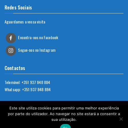
Redes Sociais
Aguardamos a vossa visita
Encontra-nos no Facebook
Segue-nos no Instagram
Contactos
Telemóvel: +351
937 848 884
Whatsapp: +351
937 848 884
Este site utiliza cookies para permitir uma melhor experiência
por parte do utilizador. Ao navegar no site estará a consentir a
sua utilização.
Copyright © 2026
Arrábida Consulting
. Powered by
Zakra
and
WordPress
.