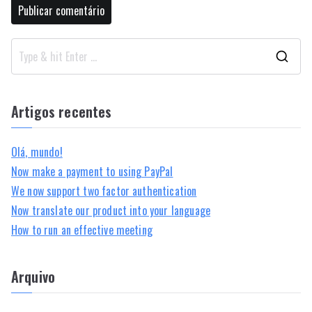
S
e
a
Artigos recentes
r
c
Olá, mundo!
h
Now make a payment to using PayPal
f
We now support two factor authentication
o
Now translate our product into your language
r
How to run an effective meeting
:
Arquivo