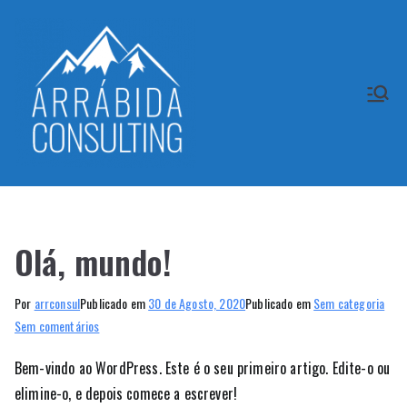
Saltar
para
o
conteúdo
Arrábida
Consulting
Olá, mundo!
Por
arrconsul
Publicado em
30 de Agosto, 2020
Publicado em
Sem categoria
em
Sem comentários
Olá,
Bem-vindo ao WordPress. Este é o seu primeiro artigo. Edite-o ou
mundo!
elimine-o, e depois comece a escrever!